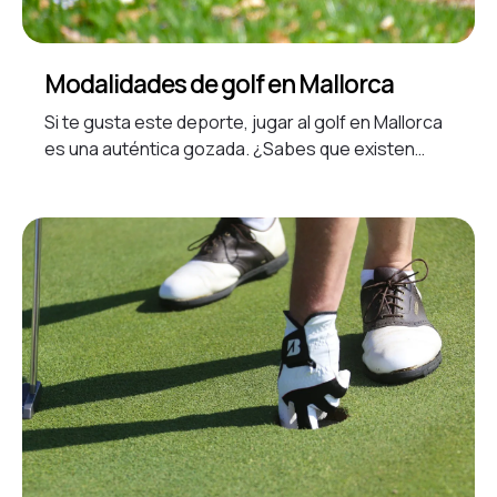
Modalidades de golf en Mallorca
Si te gusta este deporte,
jugar al golf en Mallorca
es una auténtica gozada
. ¿Sabes que existen
distintas modalidades con normas diferentes? En
este artículo, queremos presentarte algunas de
ellas.
Variantes del golf en Pollensa
No
pretendemos hacer un artículo larguísimo, por lo
que solo vamos a plantearte algunas de las
opciones más populares o significativas. ¿Las
comentamos?
Stableford
Es la más
frecuente en los torneos locales, pues permite
levantar la bola cuando el resultado está siendo
malo, por lo que
ahorra tiempo en los partidos
. Las
puntuaciones, que tienen en cuenta el hándicap
de cada jugador, se asignan en relación al par:
albatros, 5 puntos; eagle, 4 puntos; birdie, 3